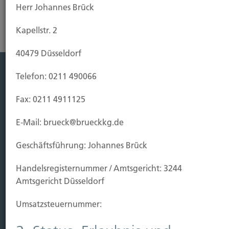
Herr Johannes Brück
Kapellstr. 2
40479 Düsseldorf
Telefon: 0211 490066
Leistung
Fax: 0211 4911125
Leben
Vorsorgen
E-Mail: brueck@brueckkg.de
Sichern
Geschäftsführung: Johannes Brück
Immobilien Vers.
Handels­registernummer / Amtsgericht: 3244
Kauf Grundstück
Amtsgericht Düsseldorf
Baubeginn
Baufertigstellung/Hauskauf
Umsatzsteuer­nummer:
Einzug/Vermietung
Schaden