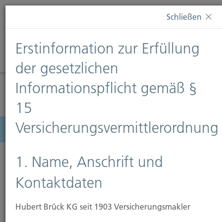
Diese Webseite verwendet Cookies. Wenn Sie weiterhin
Schließen
auf dieser Webseite bleiben, erteilen Sie damit Ihr
Einverständnis zur Verwendung von Cookies. Weitere
Erstinformation zur Erfüllung
Informationen finden Sie auf unserer Seite
Datenschutz
.
Diese Nachricht nicht erneut anzeigen
der gesetzlichen
Informationspflicht gemäß §
15
Versicherungsvermittlerordnung
Menü
1. Name, Anschrift und
Kontaktdaten
Hubert Brück KG seit 1903 Versicherungsmakler