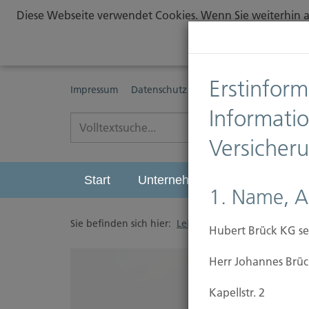
Diese Webseite verwendet Cookies. Wenn Sie weiterhin au
Erstinform
Impressum
Datenschutz
Erstinformationspflichte
Informati
Versicher
Start
Unternehmen
Leistungen
1. Name, A
Sie befinden sich hier:
Leistungen
/
Vorsorgen
/
Hubert Brück KG se
Herr Johannes Brüc
Kapellstr. 2