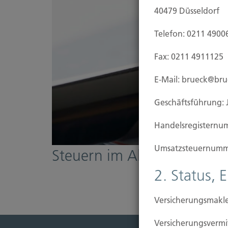
40479 Düsseldorf
Telefon: 0211 4900
Fax: 0211 4911125
E-Mail: brueck@br
Geschäftsführung: 
Handels­registernu
Umsatzsteuer­numm
Steuern im Alter
2. Status, 
Versicherungsmakle
Versicherungs­ver