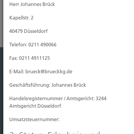
Herr Johannes Brück
Steuern im Alter
Kapellstr. 2
40479 Düsseldorf
Telefon: 0211 490066
Fax: 0211 4911125
Leistung
E-Mail: brueck@brueckkg.de
Leben
Vorsorgen
Geschäftsführung: Johannes Brück
Sichern
Handels­registernummer / Amtsgericht: 3244
Amtsgericht Düsseldorf
Immobilien Vers.
Kauf Grundstück
Umsatzsteuer­nummer:
Baubeginn
Baufertigstellung/Hauskauf