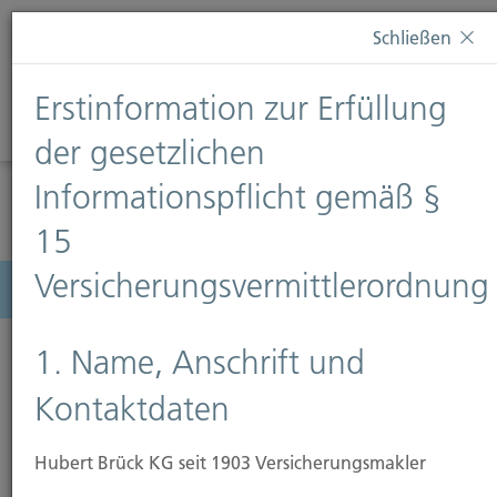
Diese Webseite verwendet Cookies. Wenn Sie weiterhin
Schließen
auf dieser Webseite bleiben, erteilen Sie damit Ihr
Einverständnis zur Verwendung von Cookies. Weitere
Erstinformation zur Erfüllung
Informationen finden Sie auf unserer Seite
Datenschutz
.
Diese Nachricht nicht erneut anzeigen
der gesetzlichen
Informationspflicht gemäß §
15
Versicherungsvermittlerordnung
Menü
1. Name, Anschrift und
Kontaktdaten
Hubert Brück KG seit 1903 Versicherungsmakler