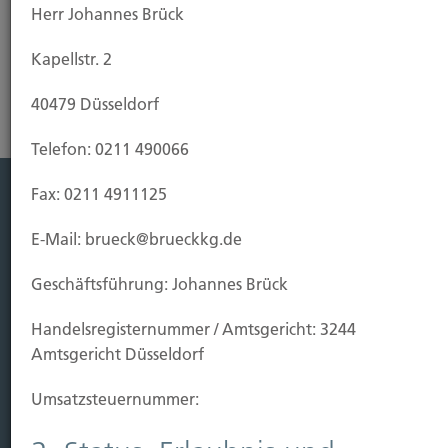
Herr Johannes Brück
Steuern im Alter
Kapellstr. 2
40479 Düsseldorf
Telefon: 0211 490066
Fax: 0211 4911125
Leistung
E-Mail: brueck@brueckkg.de
Leben
Vorsorgen
Geschäftsführung: Johannes Brück
Sichern
Handels­registernummer / Amtsgericht: 3244
Amtsgericht Düsseldorf
Immobilien Vers.
Kauf Grundstück
Umsatzsteuer­nummer:
Baubeginn
Baufertigstellung/Hauskauf