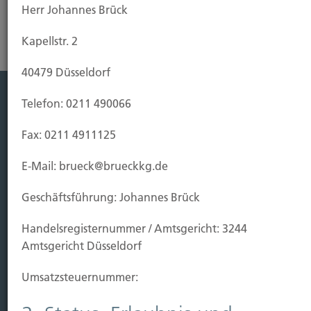
Herr Johannes Brück
Kapellstr. 2
40479 Düsseldorf
Telefon: 0211 490066
Leistung
Fax: 0211 4911125
Leben
Vorsorgen
E-Mail: brueck@brueckkg.de
Sichern
Geschäftsführung: Johannes Brück
Immobilien Vers.
Handels­registernummer / Amtsgericht: 3244
Kauf Grundstück
Amtsgericht Düsseldorf
Baubeginn
Baufertigstellung/Hauskauf
Umsatzsteuer­nummer:
Einzug/Vermietung
Schaden