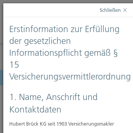
Diese Webseite verwendet Cookies. Wenn Sie weiterhin
Schließen
auf dieser Webseite bleiben, erteilen Sie damit Ihr
Einverständnis zur Verwendung von Cookies. Weitere
Erstinformation zur Erfüllung
Informationen finden Sie auf unserer Seite
Datenschutz
.
Diese Nachricht nicht erneut anzeigen
der gesetzlichen
Informationspflicht gemäß §
15
Versicherungsvermittlerordnung
Menü
1. Name, Anschrift und
Kontaktdaten
Hubert Brück KG seit 1903 Versicherungsmakler