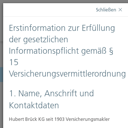
Diese Webseite verwendet Cookies. Wenn Sie weiterhin
Schließen
auf dieser Webseite bleiben, erteilen Sie damit Ihr
Einverständnis zur Verwendung von Cookies. Weitere
Erstinformation zur Erfüllung
Informationen finden Sie auf unserer Seite
Datenschutz
.
Diese Nachricht nicht erneut anzeigen
der gesetzlichen
Informationspflicht gemäß §
15
Versicherungsvermittlerordnung
Menü
1. Name, Anschrift und
Kontaktdaten
Hubert Brück KG seit 1903 Versicherungsmakler