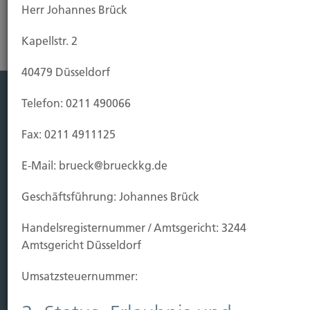
Herr Johannes Brück
Kapellstr. 2
40479 Düsseldorf
Telefon: 0211 490066
Leistung
Fax: 0211 4911125
Leben
Vorsorgen
E-Mail: brueck@brueckkg.de
Sichern
Geschäftsführung: Johannes Brück
Immobilien Vers.
Handels­registernummer / Amtsgericht: 3244
Kauf Grundstück
Amtsgericht Düsseldorf
Baubeginn
Baufertigstellung/Hauskauf
Umsatzsteuer­nummer:
Einzug/Vermietung
Schaden