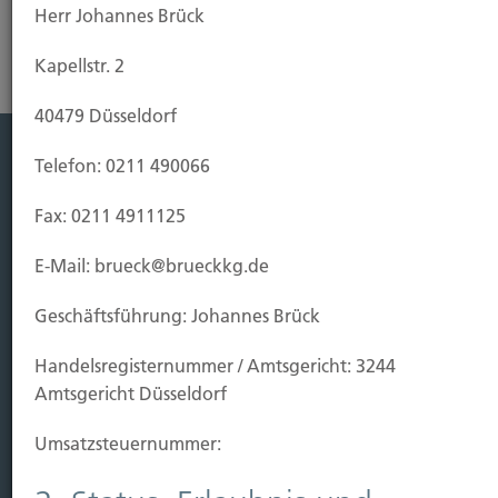
Herr Johannes Brück
Kapellstr. 2
40479 Düsseldorf
Telefon: 0211 490066
Leistung
Fax: 0211 4911125
Leben
Vorsorgen
E-Mail: brueck@brueckkg.de
Sichern
Geschäftsführung: Johannes Brück
Immobilien Vers.
Handels­registernummer / Amtsgericht: 3244
Kauf Grundstück
Amtsgericht Düsseldorf
Baubeginn
Baufertigstellung/Hauskauf
Umsatzsteuer­nummer:
Einzug/Vermietung
Schaden