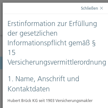
Diese Webseite verwendet Cookies. Wenn Sie weiterhin
Schließen
auf dieser Webseite bleiben, erteilen Sie damit Ihr
Einverständnis zur Verwendung von Cookies. Weitere
Erstinformation zur Erfüllung
Informationen finden Sie auf unserer Seite
Datenschutz
.
Diese Nachricht nicht erneut anzeigen
der gesetzlichen
Informationspflicht gemäß §
15
Versicherungsvermittlerordnung
Menü
1. Name, Anschrift und
Kontaktdaten
Hubert Brück KG seit 1903 Versicherungsmakler