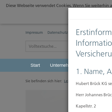
Diese Webseite verwendet Cookies. Wenn Sie weiterhin au
Erstinform
Impressum
Datenschutz
Erstinformationspflichte
Informati
Versicher
Start
Unternehmen
Leistungen
1. Name, A
Sie befinden sich hier:
Leistungen
/
Sichern
/
Hubert Brück KG se
Herr Johannes Brüc
Kapellstr. 2