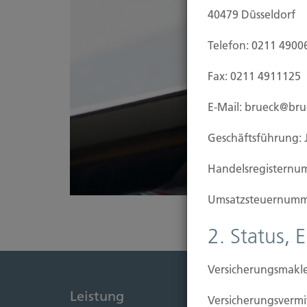
40479 Düsseldorf
Telefon: 0211 4900
Fax: 0211 4911125
E-Mail: brueck@br
Geschäftsführung: 
Handels­registernu
Umsatzsteuer­numm
2. Status, 
Versicherungsmakle
Leistung
Immob
Versicherungs­ver