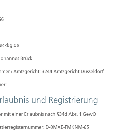
66
ueckkg.de
Johannes Brück
mmer / Amtsgericht: 3244 Amtsgericht Düsseldorf
er:
Erlaubnis und Registrierung
r mit einer Erlaubnis nach §34d Abs. 1 GewO
ilien Vers.
Kontakt
mittler­registernummer: D-9MXE-FMKNM-65