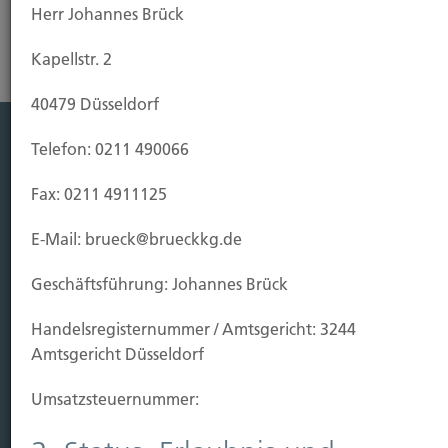
Herr Johannes Brück
Kapellstr. 2
40479 Düsseldorf
Telefon: 0211 490066
Leistung
Fax: 0211 4911125
Leben
Vorsorgen
E-Mail: brueck@brueckkg.de
Sichern
Geschäftsführung: Johannes Brück
Immobilien Vers.
Handels­registernummer / Amtsgericht: 3244
Kauf Grundstück
Amtsgericht Düsseldorf
Baubeginn
Baufertigstellung/Hauskauf
Umsatzsteuer­nummer:
Einzug/Vermietung
Schaden