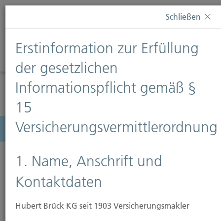
Diese Webseite verwendet Cookies. Wenn Sie weiterhin
Schließen
auf dieser Webseite bleiben, erteilen Sie damit Ihr
Einverständnis zur Verwendung von Cookies. Weitere
Erstinformation zur Erfüllung
Informationen finden Sie auf unserer Seite
Datenschutz
.
Diese Nachricht nicht erneut anzeigen
der gesetzlichen
Informationspflicht gemäß §
15
Versicherungsvermittlerordnung
Menü
1. Name, Anschrift und
Kontaktdaten
Hubert Brück KG seit 1903 Versicherungsmakler