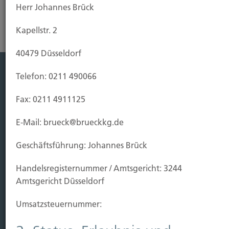
Herr Johannes Brück
Kapellstr. 2
40479 Düsseldorf
Telefon: 0211 490066
Leistung
Fax: 0211 4911125
Leben
Vorsorgen
E-Mail: brueck@brueckkg.de
Sichern
Geschäftsführung: Johannes Brück
Immobilien Vers.
Handels­registernummer / Amtsgericht: 3244
Kauf Grundstück
Amtsgericht Düsseldorf
Baubeginn
Baufertigstellung/Hauskauf
Umsatzsteuer­nummer:
Einzug/Vermietung
Schaden