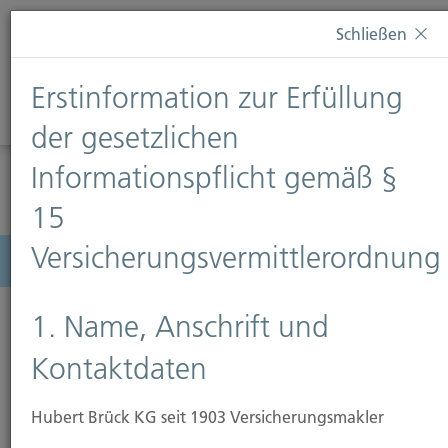
Diese Webseite verwendet Cookies. Wenn Sie weiterhin
Schließen
auf dieser Webseite bleiben, erteilen Sie damit Ihr
Einverständnis zur Verwendung von Cookies. Weitere
Erstinformation zur Erfüllung
Informationen finden Sie auf unserer Seite
Datenschutz
.
Diese Nachricht nicht erneut anzeigen
der gesetzlichen
Informationspflicht gemäß §
15
Versicherungsvermittlerordnung
Menü
1. Name, Anschrift und
Kontaktdaten
Hubert Brück KG seit 1903 Versicherungsmakler