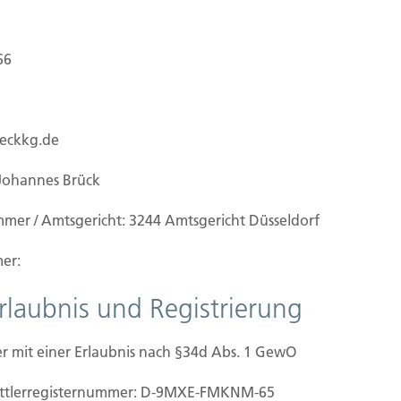
66
ueckkg.de
Johannes Brück
mmer / Amtsgericht: 3244 Amtsgericht Düsseldorf
er:
Erlaubnis und Registrierung
r mit einer Erlaubnis nach §34d Abs. 1 GewO
ilien Vers.
Kontakt
mittler­registernummer: D-9MXE-FMKNM-65