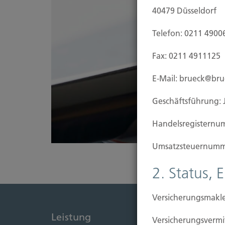
40479 Düsseldorf
Telefon: 0211 4900
Fax: 0211 4911125
E-Mail: brueck@br
Geschäftsführung: 
Handels­registernu
Umsatzsteuer­numm
2. Status, 
Versicherungsmakle
Leistung
Immob
Versicherungs­ver