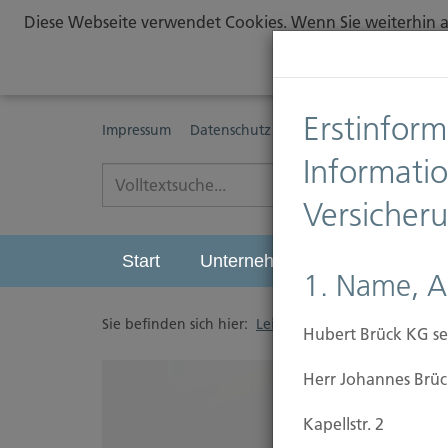
Diese Webseite verwendet Cookies. Wenn Sie weiterhin au
Erstinform
Impressum
Datenschutz
Erstinformationspflichte
Informati
Versicher
Start
Unternehmen
Leistungen
1. Name, A
Sie befinden sich hier:
Leistungen
/
Sichern
/
Hubert Brück KG se
Herr Johannes Brüc
Kapellstr. 2