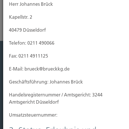
Herr Johannes Brück
Kapellstr. 2
40479 Düsseldorf
Telefon: 0211 490066
Fax: 0211 4911125
Leistung
E-Mail: brueck@brueckkg.de
Leben
Vorsorgen
Geschäftsführung: Johannes Brück
Sichern
Handels­registernummer / Amtsgericht: 3244
Immobilien Vers.
Amtsgericht Düsseldorf
Kauf Grundstück
Umsatzsteuer­nummer:
Baubeginn
Baufertigstellung/Hauskauf