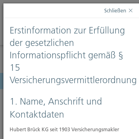
Diese Webseite verwendet Cookies. Wenn Sie weiterhin
Schließen
auf dieser Webseite bleiben, erteilen Sie damit Ihr
Einverständnis zur Verwendung von Cookies. Weitere
Erstinformation zur Erfüllung
Informationen finden Sie auf unserer Seite
Datenschutz
.
Diese Nachricht nicht erneut anzeigen
der gesetzlichen
Informationspflicht gemäß §
15
Versicherungsvermittlerordnung
Menü
1. Name, Anschrift und
Kontaktdaten
Hubert Brück KG seit 1903 Versicherungsmakler