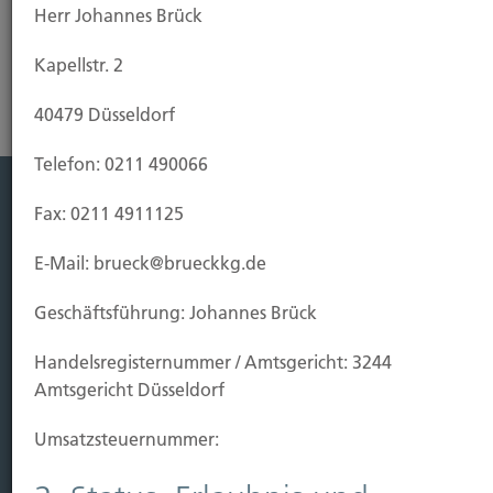
Herr Johannes Brück
Kapellstr. 2
40479 Düsseldorf
Telefon: 0211 490066
Fax: 0211 4911125
Leistung
E-Mail: brueck@brueckkg.de
Leben
Vorsorgen
Geschäftsführung: Johannes Brück
Sichern
Handels­registernummer / Amtsgericht: 3244
Immobilien Vers.
Amtsgericht Düsseldorf
Kauf Grundstück
Umsatzsteuer­nummer:
Baubeginn
Baufertigstellung/Hauskauf