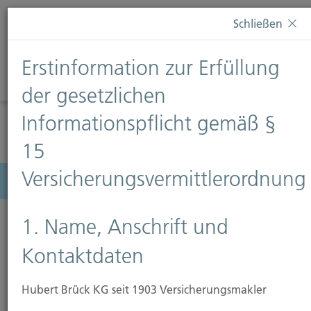
Diese Webseite verwendet Cookies. Wenn Sie weiterhin
Schließen
auf dieser Webseite bleiben, erteilen Sie damit Ihr
Einverständnis zur Verwendung von Cookies. Weitere
Erstinformation zur Erfüllung
Informationen finden Sie auf unserer Seite
Datenschutz
.
Diese Nachricht nicht erneut anzeigen
der gesetzlichen
Informationspflicht gemäß §
15
Versicherungsvermittlerordnung
Menü
1. Name, Anschrift und
Kontaktdaten
Hubert Brück KG seit 1903 Versicherungsmakler