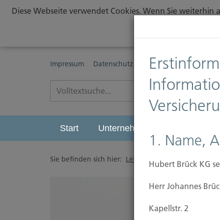
Diese Webseite verwendet Cookies. Wenn Sie weiterhin au
Erstinform
Impressum
Datenschutz
Erstinformationspflichte
Informati
Versicher
Start
Unternehmen
Leistungen
1. Name, A
Sie befinden sich hier:
Leistungen
/
Sichern
/
Hubert Brück KG se
Herr Johannes Brüc
Kapellstr. 2