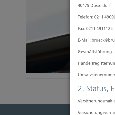
40479 Düsseldorf
Telefon: 0211 4900
Fax: 0211 4911125
E-Mail: brueck@br
Geschäftsführung: 
Handels­registernu
Umsatzsteuer­numm
2. Status, 
Versicherungsmakle
Versicherungs­ver