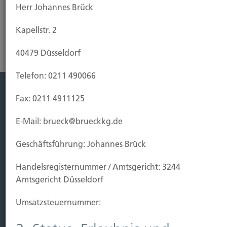
Herr Johannes Brück
Kapellstr. 2
40479 Düsseldorf
Telefon: 0211 490066
Fax: 0211 4911125
Leistung
E-Mail: brueck@brueckkg.de
Leben
Vorsorgen
Geschäftsführung: Johannes Brück
Sichern
Handels­registernummer / Amtsgericht: 3244
Immobilien Vers.
Amtsgericht Düsseldorf
Kauf Grundstück
Umsatzsteuer­nummer:
Baubeginn
Baufertigstellung/Hauskauf