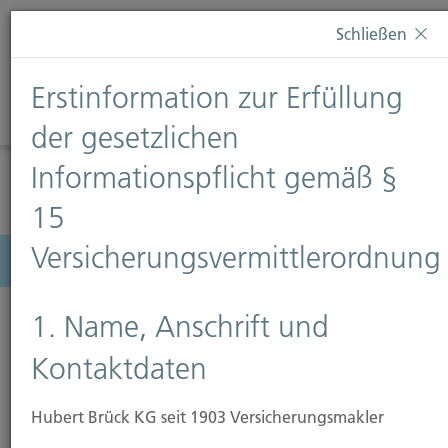
Diese Webseite verwendet Cookies. Wenn Sie weiterhin
Schließen
auf dieser Webseite bleiben, erteilen Sie damit Ihr
Einverständnis zur Verwendung von Cookies. Weitere
Erstinformation zur Erfüllung
Informationen finden Sie auf unserer Seite
Datenschutz
.
Diese Nachricht nicht erneut anzeigen
der gesetzlichen
Informationspflicht gemäß §
15
Versicherungsvermittlerordnung
Menü
1. Name, Anschrift und
Kontaktdaten
Hubert Brück KG seit 1903 Versicherungsmakler