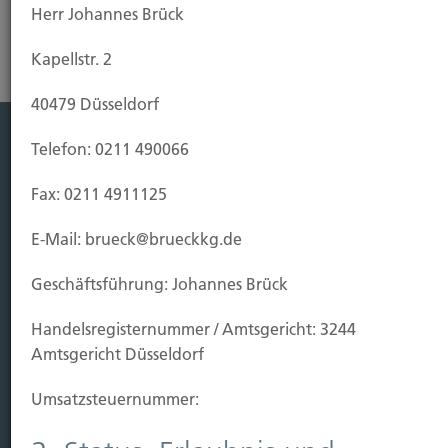
Herr Johannes Brück
Kapellstr. 2
40479 Düsseldorf
Telefon: 0211 490066
Leistung
Fax: 0211 4911125
Leben
Vorsorgen
E-Mail: brueck@brueckkg.de
Sichern
Geschäftsführung: Johannes Brück
Immobilien Vers.
Handels­registernummer / Amtsgericht: 3244
Kauf Grundstück
Amtsgericht Düsseldorf
Baubeginn
Baufertigstellung/Hauskauf
Umsatzsteuer­nummer:
Einzug/Vermietung
Schaden