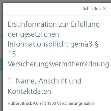
Diese Webseite verwendet Cookies. Wenn Sie weiterhin
Schließen
auf dieser Webseite bleiben, erteilen Sie damit Ihr
Einverständnis zur Verwendung von Cookies. Weitere
Erstinformation zur Erfüllung
Informationen finden Sie auf unserer Seite
Datenschutz
.
Diese Nachricht nicht erneut anzeigen
der gesetzlichen
Informationspflicht gemäß §
15
Versicherungsvermittlerordnung
Menü
1. Name, Anschrift und
Kontaktdaten
Hubert Brück KG seit 1903 Versicherungsmakler