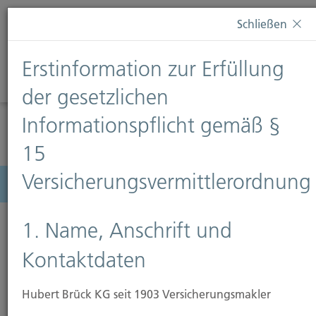
Diese Webseite verwendet Cookies. Wenn Sie weiterhin
Schließen
auf dieser Webseite bleiben, erteilen Sie damit Ihr
Einverständnis zur Verwendung von Cookies. Weitere
Erstinformation zur Erfüllung
Informationen finden Sie auf unserer Seite
Datenschutz
.
Diese Nachricht nicht erneut anzeigen
der gesetzlichen
Informationspflicht gemäß §
15
Versicherungsvermittlerordnung
Menü
1. Name, Anschrift und
Kontaktdaten
Hubert Brück KG seit 1903 Versicherungsmakler