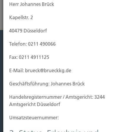
Herr Johannes Brück
Kapellstr. 2
40479 Düsseldorf
Telefon: 0211 490066
Leistung
Fax: 0211 4911125
Leben
Vorsorgen
E-Mail: brueck@brueckkg.de
Sichern
Geschäftsführung: Johannes Brück
Immobilien Vers.
Handels­registernummer / Amtsgericht: 3244
Kauf Grundstück
Amtsgericht Düsseldorf
Baubeginn
Baufertigstellung/Hauskauf
Umsatzsteuer­nummer:
Einzug/Vermietung
Schaden