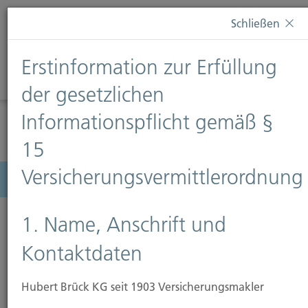
Diese Webseite verwendet Cookies. Wenn Sie weiterhin
Schließen
auf dieser Webseite bleiben, erteilen Sie damit Ihr
Einverständnis zur Verwendung von Cookies. Weitere
Erstinformation zur Erfüllung
Informationen finden Sie auf unserer Seite
Datenschutz
.
Diese Nachricht nicht erneut anzeigen
der gesetzlichen
Informationspflicht gemäß §
15
Versicherungsvermittlerordnung
Menü
1. Name, Anschrift und
Kontaktdaten
Hubert Brück KG seit 1903 Versicherungsmakler