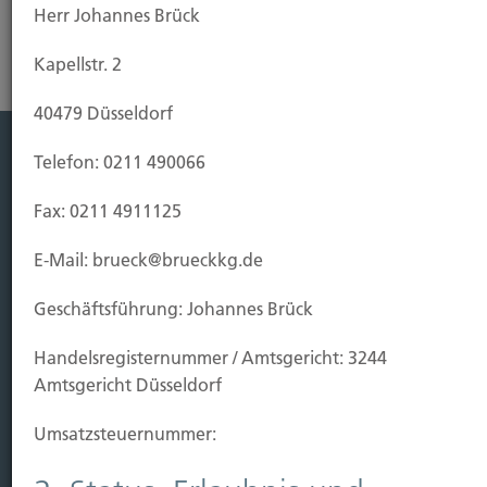
Herr Johannes Brück
Kapellstr. 2
40479 Düsseldorf
Telefon: 0211 490066
Leistung
Fax: 0211 4911125
Leben
Vorsorgen
E-Mail: brueck@brueckkg.de
Sichern
Geschäftsführung: Johannes Brück
Immobilien Vers.
Handels­registernummer / Amtsgericht: 3244
Kauf Grundstück
Amtsgericht Düsseldorf
Baubeginn
Baufertigstellung/Hauskauf
Umsatzsteuer­nummer:
Einzug/Vermietung
Schaden