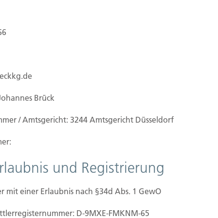
66
ueckkg.de
Johannes Brück
mmer / Amtsgericht: 3244 Amtsgericht Düsseldorf
er:
Erlaubnis und Registrierung
r mit einer Erlaubnis nach §34d Abs. 1 GewO
ilien Vers.
Kontakt
mittler­registernummer: D-9MXE-FMKNM-65