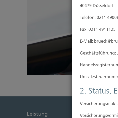
40479 Düsseldorf
Telefon: 0211 4900
Fax: 0211 4911125
E-Mail: brueck@br
Geschäftsführung: 
Handels­registernu
Umsatzsteuer­numm
2. Status, 
Versicherungsmakle
Leistung
Immob
Versicherungs­ver