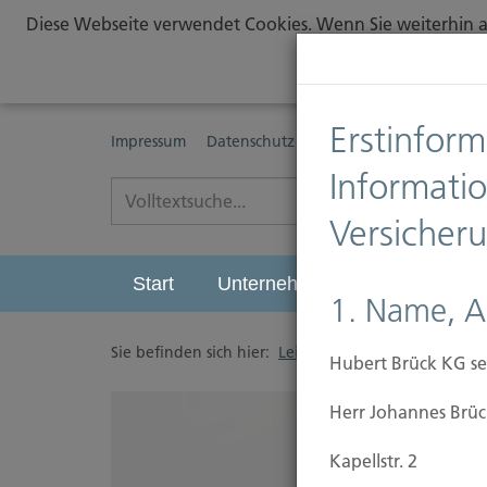
Diese Webseite verwendet Cookies. Wenn Sie weiterhin au
Erstinform
Impressum
Datenschutz
Erstinformationspflichte
Informati
Versicher
Start
Unternehmen
Leistungen
1. Name, A
Sie befinden sich hier:
Leistungen
/
Sichern
/
H
Hubert Brück KG se
Herr Johannes Brüc
Kapellstr. 2