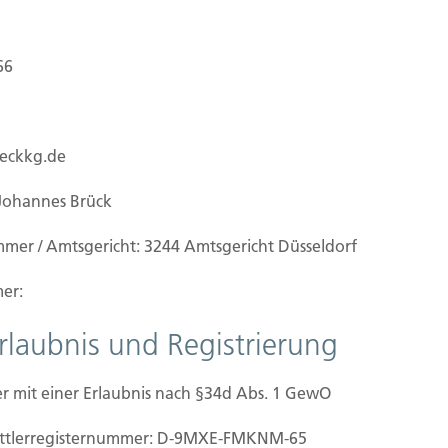
66
ueckkg.de
Johannes Brück
mmer / Amtsgericht: 3244 Amtsgericht Düsseldorf
er:
Erlaubnis und Registrierung
r mit einer Erlaubnis nach §34d Abs. 1 GewO
ilien Vers.
Kontakt
mittler­registernummer: D-9MXE-FMKNM-65