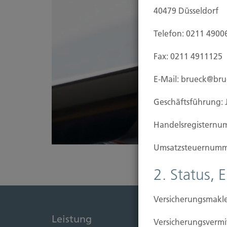
40479 Düsseldorf
Telefon: 0211 4900
Fax: 0211 4911125
E-Mail: brueck@br
Geschäftsführung: 
Handels­registernu
Umsatzsteuer­numm
2. Status, 
Versicherungsmakle
Leistung
Immob
Versicherungs­ver