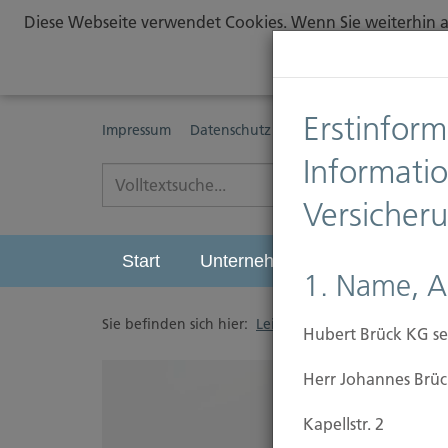
Diese Webseite verwendet Cookies. Wenn Sie weiterhin au
Erstinform
Impressum
Datenschutz
Erstinformationspflichte
Informati
Versicher
Start
Unternehmen
Leistungen
1. Name, A
Sie befinden sich hier:
Leistungen
/
Sichern
/
H
Hubert Brück KG se
Herr Johannes Brüc
Kapellstr. 2