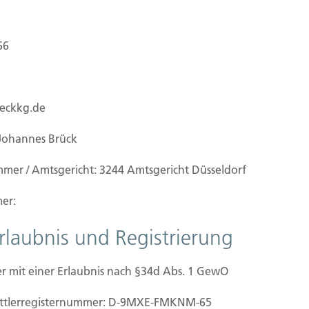
66
ueckkg.de
Johannes Brück
mmer / Amtsgericht: 3244 Amtsgericht Düsseldorf
er:
Erlaubnis und Registrierung
r mit einer Erlaubnis nach §34d Abs. 1 GewO
ilien Vers.
Kontakt
mittler­registernummer: D-9MXE-FMKNM-65