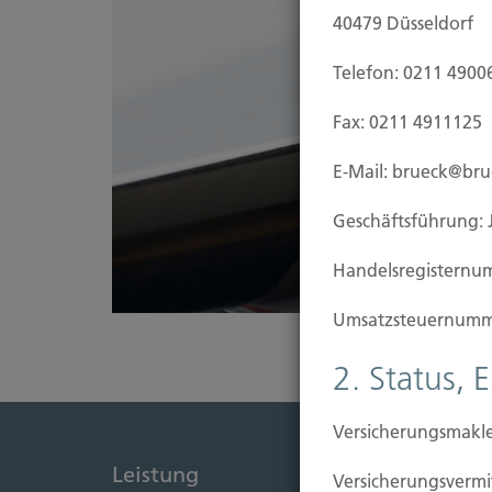
40479 Düsseldorf
Telefon: 0211 4900
Fax: 0211 4911125
E-Mail: brueck@br
Geschäftsführung: 
Handels­registernu
Umsatzsteuer­numm
2. Status, 
Versicherungsmakle
Leistung
Immob
Versicherungs­ver