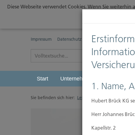
Diese Webseite verwendet Cookies. Wenn Sie weiterhin au
Erstinform
Impressum
Datenschutz
Erstinformationspflichte
Informati
Versicher
Start
Unternehmen
Leistungen
1. Name, A
Sie befinden sich hier:
Leistungen
/
Sichern
/
G
Hubert Brück KG se
Herr Johannes Brüc
Kapellstr. 2