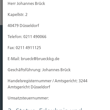
Herr Johannes Brück
Kapellstr. 2
40479 Düsseldorf
Telefon: 0211 490066
Leistung
Fax: 0211 4911125
Leben
Vorsorgen
E-Mail: brueck@brueckkg.de
Sichern
Geschäftsführung: Johannes Brück
Immobilien Vers.
Handels­registernummer / Amtsgericht: 3244
Kauf Grundstück
Amtsgericht Düsseldorf
Baubeginn
Baufertigstellung/Hauskauf
Umsatzsteuer­nummer:
Einzug/Vermietung
Schaden