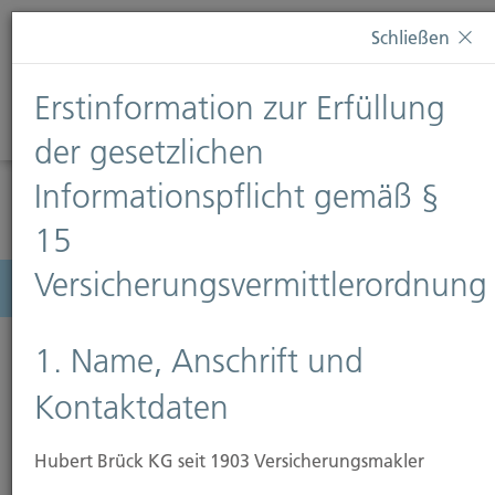
Diese Webseite verwendet Cookies. Wenn Sie weiterhin
Schließen
auf dieser Webseite bleiben, erteilen Sie damit Ihr
Einverständnis zur Verwendung von Cookies. Weitere
Erstinformation zur Erfüllung
Informationen finden Sie auf unserer Seite
Datenschutz
.
Diese Nachricht nicht erneut anzeigen
der gesetzlichen
Informationspflicht gemäß §
15
Versicherungsvermittlerordnung
Menü
1. Name, Anschrift und
Kontaktdaten
Hubert Brück KG seit 1903 Versicherungsmakler