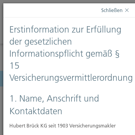
Diese Webseite verwendet Cookies. Wenn Sie weiterhin
Schließen
auf dieser Webseite bleiben, erteilen Sie damit Ihr
Einverständnis zur Verwendung von Cookies. Weitere
Erstinformation zur Erfüllung
Informationen finden Sie auf unserer Seite
Datenschutz
.
Diese Nachricht nicht erneut anzeigen
der gesetzlichen
Informationspflicht gemäß §
15
Versicherungsvermittlerordnung
Menü
1. Name, Anschrift und
Kontaktdaten
Hubert Brück KG seit 1903 Versicherungsmakler