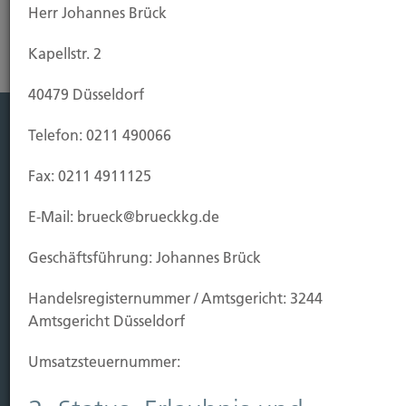
Herr Johannes Brück
Kapellstr. 2
40479 Düsseldorf
Telefon: 0211 490066
Leistung
Fax: 0211 4911125
Leben
Vorsorgen
E-Mail: brueck@brueckkg.de
Sichern
Geschäftsführung: Johannes Brück
Immobilien Vers.
Handels­registernummer / Amtsgericht: 3244
Kauf Grundstück
Amtsgericht Düsseldorf
Baubeginn
Baufertigstellung/Hauskauf
Umsatzsteuer­nummer:
Einzug/Vermietung
Schaden