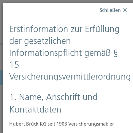
Diese Webseite verwendet Cookies. Wenn Sie weiterhin
Schließen
auf dieser Webseite bleiben, erteilen Sie damit Ihr
Einverständnis zur Verwendung von Cookies. Weitere
Erstinformation zur Erfüllung
Informationen finden Sie auf unserer Seite
Datenschutz
.
Diese Nachricht nicht erneut anzeigen
der gesetzlichen
Informationspflicht gemäß §
15
Versicherungsvermittlerordnung
Menü
1. Name, Anschrift und
Kontaktdaten
Hubert Brück KG seit 1903 Versicherungsmakler