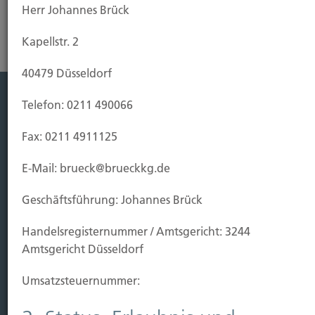
Herr Johannes Brück
Kapellstr. 2
40479 Düsseldorf
Telefon: 0211 490066
Leistung
Fax: 0211 4911125
Leben
Vorsorgen
E-Mail: brueck@brueckkg.de
Sichern
Geschäftsführung: Johannes Brück
Immobilien Vers.
Handels­registernummer / Amtsgericht: 3244
Kauf Grundstück
Amtsgericht Düsseldorf
Baubeginn
Baufertigstellung/Hauskauf
Umsatzsteuer­nummer:
Einzug/Vermietung
Schaden