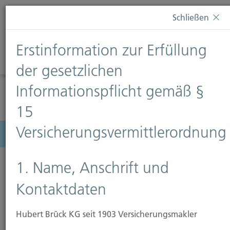
Diese Webseite verwendet Cookies. Wenn Sie weiterhin
Schließen
auf dieser Webseite bleiben, erteilen Sie damit Ihr
Einverständnis zur Verwendung von Cookies. Weitere
Erstinformation zur Erfüllung
Informationen finden Sie auf unserer Seite
Datenschutz
.
Diese Nachricht nicht erneut anzeigen
der gesetzlichen
Informationspflicht gemäß §
15
Versicherungsvermittlerordnung
Menü
1. Name, Anschrift und
Kontaktdaten
Hubert Brück KG seit 1903 Versicherungsmakler