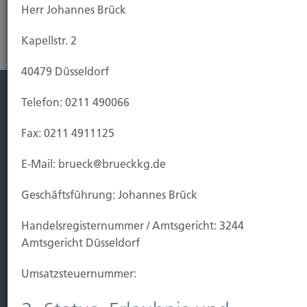
Herr Johannes Brück
Kapellstr. 2
40479 Düsseldorf
Telefon: 0211 490066
Leistung
Fax: 0211 4911125
Leben
Vorsorgen
E-Mail: brueck@brueckkg.de
Sichern
Geschäftsführung: Johannes Brück
Immobilien Vers.
Handels­registernummer / Amtsgericht: 3244
Kauf Grundstück
Amtsgericht Düsseldorf
Baubeginn
Baufertigstellung/Hauskauf
Umsatzsteuer­nummer:
Einzug/Vermietung
Schaden