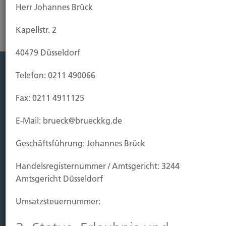
Herr Johannes Brück
Kapellstr. 2
40479 Düsseldorf
Telefon: 0211 490066
Leistung
Fax: 0211 4911125
Leben
Vorsorgen
E-Mail: brueck@brueckkg.de
Sichern
Geschäftsführung: Johannes Brück
Immobilien Vers.
Handels­registernummer / Amtsgericht: 3244
Kauf Grundstück
Amtsgericht Düsseldorf
Baubeginn
Baufertigstellung/Hauskauf
Umsatzsteuer­nummer:
Einzug/Vermietung
Schaden