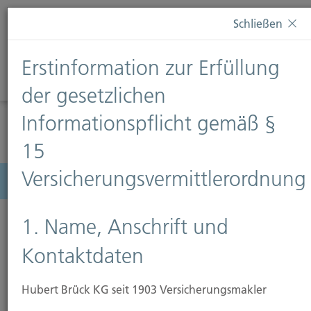
Diese Webseite verwendet Cookies. Wenn Sie weiterhin
Schließen
auf dieser Webseite bleiben, erteilen Sie damit Ihr
Einverständnis zur Verwendung von Cookies. Weitere
Erstinformation zur Erfüllung
Informationen finden Sie auf unserer Seite
Datenschutz
.
Diese Nachricht nicht erneut anzeigen
der gesetzlichen
Informationspflicht gemäß §
15
Versicherungsvermittlerordnung
Menü
1. Name, Anschrift und
Kontaktdaten
Hubert Brück KG seit 1903 Versicherungsmakler