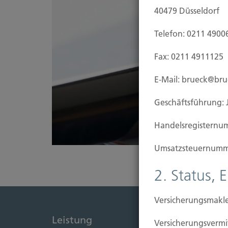
40479 Düsseldorf
Telefon: 0211 4900
Fax: 0211 4911125
E-Mail: brueck@br
Geschäftsführung: 
Handels­registernu
Umsatzsteuer­numm
2. Status, 
Versicherungsmakle
Leistung
Immob
Versicherungs­ver