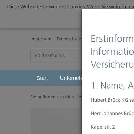
Diese Webseite verwendet Cookies. Wenn Sie weiterhin au
Erstinform
Impressum
Datenschutz
Erstinformationspflichte
Informati
Versicher
Start
Unternehmen
Leistungen
1. Name, A
Sie befinden sich hier:
Leistungen
/
Leben
/
Ri
Hubert Brück KG se
Herr Johannes Brüc
Kapellstr. 2