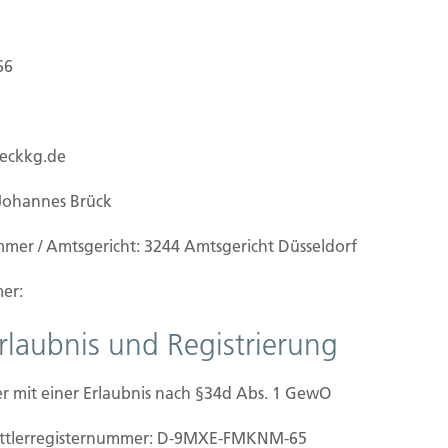
66
ueckkg.de
Johannes Brück
mmer / Amtsgericht: 3244 Amtsgericht Düsseldorf
er:
Erlaubnis und Registrierung
r mit einer Erlaubnis nach §34d Abs. 1 GewO
ilien Vers.
Kontakt
mittler­registernummer: D-9MXE-FMKNM-65