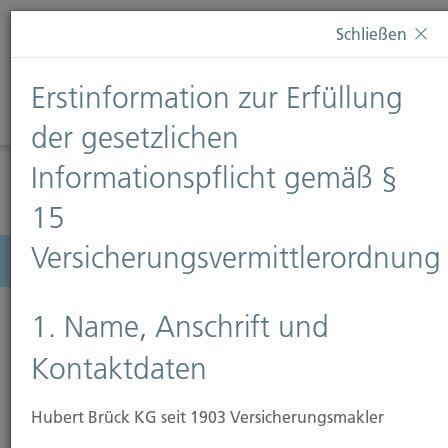
Diese Webseite verwendet Cookies. Wenn Sie weiterhin
Schließen
auf dieser Webseite bleiben, erteilen Sie damit Ihr
Einverständnis zur Verwendung von Cookies. Weitere
Erstinformation zur Erfüllung
Informationen finden Sie auf unserer Seite
Datenschutz
.
Diese Nachricht nicht erneut anzeigen
der gesetzlichen
Informationspflicht gemäß §
15
Versicherungsvermittlerordnung
Menü
1. Name, Anschrift und
Kontaktdaten
Hubert Brück KG seit 1903 Versicherungsmakler