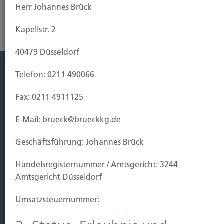
Herr Johannes Brück
Kapellstr. 2
40479 Düsseldorf
Telefon: 0211 490066
Leistung
Fax: 0211 4911125
Leben
Vorsorgen
E-Mail: brueck@brueckkg.de
Sichern
Geschäftsführung: Johannes Brück
Immobilien Vers.
Handels­registernummer / Amtsgericht: 3244
Kauf Grundstück
Amtsgericht Düsseldorf
Baubeginn
Baufertigstellung/Hauskauf
Umsatzsteuer­nummer:
Einzug/Vermietung
Schaden