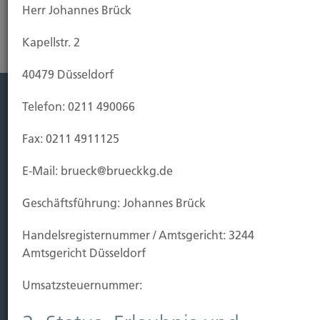
Herr Johannes Brück
Kapellstr. 2
40479 Düsseldorf
Telefon: 0211 490066
Leistung
Fax: 0211 4911125
Leben
Vorsorgen
E-Mail: brueck@brueckkg.de
Sichern
Geschäftsführung: Johannes Brück
Immobilien Vers.
Handels­registernummer / Amtsgericht: 3244
Kauf Grundstück
Amtsgericht Düsseldorf
Baubeginn
Baufertigstellung/Hauskauf
Umsatzsteuer­nummer:
Einzug/Vermietung
Schaden