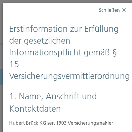
Diese Webseite verwendet Cookies. Wenn Sie weiterhin
Schließen
auf dieser Webseite bleiben, erteilen Sie damit Ihr
Einverständnis zur Verwendung von Cookies. Weitere
Erstinformation zur Erfüllung
Informationen finden Sie auf unserer Seite
Datenschutz
.
Diese Nachricht nicht erneut anzeigen
der gesetzlichen
Informationspflicht gemäß §
15
Versicherungsvermittlerordnung
Menü
1. Name, Anschrift und
Kontaktdaten
Hubert Brück KG seit 1903 Versicherungsmakler