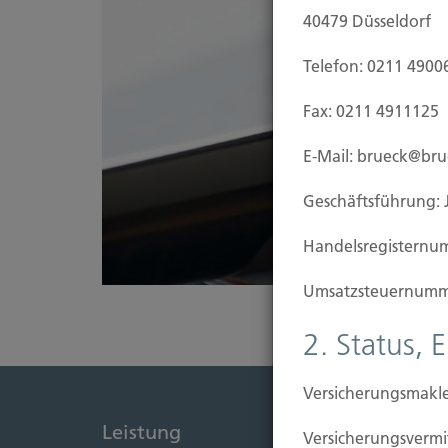
40479 Düsseldorf
Telefon: 0211 4900
Fax: 0211 4911125
E-Mail: brueck@br
Geschäftsführung: 
Handels­registernu
Umsatzsteuer­numm
2. Status, 
Versicherungsmakle
Leistung
Immob
Versicherungs­ver