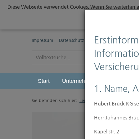
Diese Webseite verwendet Cookies. Wenn Sie weiterhin au
Erstinform
Impressum
Datenschutz
Erstinformationspflichte
Informati
Versicher
Start
Unternehmen
Leistungen
1. Name, A
Sie befinden sich hier:
Leistungen
/
Leben
/
Pr
Hubert Brück KG se
Herr Johannes Brüc
Kapellstr. 2