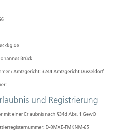
66
ueckkg.de
Johannes Brück
mmer / Amtsgericht: 3244 Amtsgericht Düsseldorf
er:
Erlaubnis und Registrierung
r mit einer Erlaubnis nach §34d Abs. 1 GewO
ilien Vers.
Kontakt
mittler­registernummer: D-9MXE-FMKNM-65