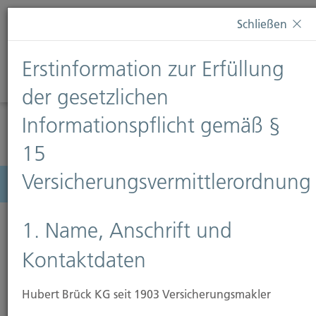
Diese Webseite verwendet Cookies. Wenn Sie weiterhin
Schließen
auf dieser Webseite bleiben, erteilen Sie damit Ihr
Einverständnis zur Verwendung von Cookies. Weitere
Erstinformation zur Erfüllung
Informationen finden Sie auf unserer Seite
Datenschutz
.
Diese Nachricht nicht erneut anzeigen
der gesetzlichen
Informationspflicht gemäß §
15
Versicherungsvermittlerordnung
Menü
1. Name, Anschrift und
Kontaktdaten
Hubert Brück KG seit 1903 Versicherungsmakler