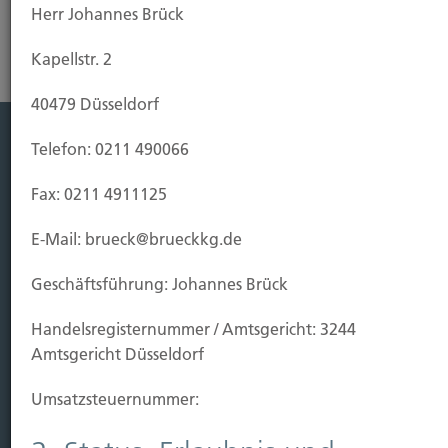
Herr Johannes Brück
Kapellstr. 2
40479 Düsseldorf
Telefon: 0211 490066
Leistung
Fax: 0211 4911125
Leben
Vorsorgen
E-Mail: brueck@brueckkg.de
Sichern
Geschäftsführung: Johannes Brück
Immobilien Vers.
Handels­registernummer / Amtsgericht: 3244
Kauf Grundstück
Amtsgericht Düsseldorf
Baubeginn
Baufertigstellung/Hauskauf
Umsatzsteuer­nummer:
Einzug/Vermietung
Schaden