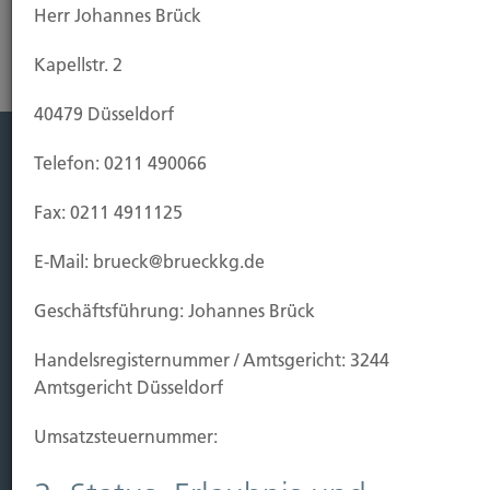
Herr Johannes Brück
Kapellstr. 2
40479 Düsseldorf
Telefon: 0211 490066
Leistung
Fax: 0211 4911125
Leben
Vorsorgen
E-Mail: brueck@brueckkg.de
Sichern
Geschäftsführung: Johannes Brück
Immobilien Vers.
Handels­registernummer / Amtsgericht: 3244
Kauf Grundstück
Amtsgericht Düsseldorf
Baubeginn
Baufertigstellung/Hauskauf
Umsatzsteuer­nummer:
Einzug/Vermietung
Schaden