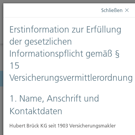
Diese Webseite verwendet Cookies. Wenn Sie weiterhin
Schließen
auf dieser Webseite bleiben, erteilen Sie damit Ihr
Einverständnis zur Verwendung von Cookies. Weitere
Erstinformation zur Erfüllung
Informationen finden Sie auf unserer Seite
Datenschutz
.
Diese Nachricht nicht erneut anzeigen
der gesetzlichen
Informationspflicht gemäß §
15
Versicherungsvermittlerordnung
Menü
1. Name, Anschrift und
Kontaktdaten
Hubert Brück KG seit 1903 Versicherungsmakler