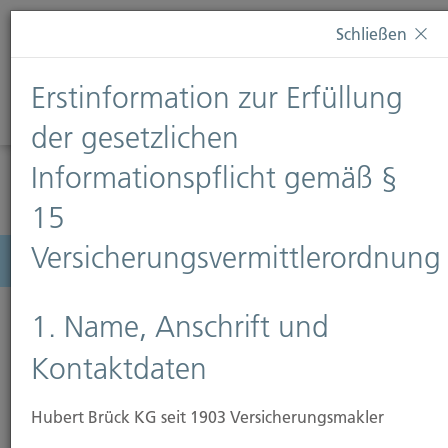
Diese Webseite verwendet Cookies. Wenn Sie weiterhin
Schließen
auf dieser Webseite bleiben, erteilen Sie damit Ihr
Einverständnis zur Verwendung von Cookies. Weitere
Erstinformation zur Erfüllung
Informationen finden Sie auf unserer Seite
Datenschutz
.
Diese Nachricht nicht erneut anzeigen
der gesetzlichen
Informationspflicht gemäß §
15
Versicherungsvermittlerordnung
Menü
1. Name, Anschrift und
Kontaktdaten
Hubert Brück KG seit 1903 Versicherungsmakler