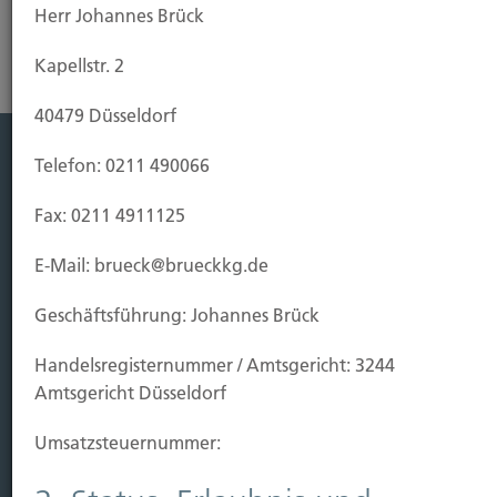
Herr Johannes Brück
Kapellstr. 2
40479 Düsseldorf
Telefon: 0211 490066
Leistung
Fax: 0211 4911125
Leben
Vorsorgen
E-Mail: brueck@brueckkg.de
Sichern
Geschäftsführung: Johannes Brück
Immobilien Vers.
Handels­registernummer / Amtsgericht: 3244
Kauf Grundstück
Amtsgericht Düsseldorf
Baubeginn
Baufertigstellung/Hauskauf
Umsatzsteuer­nummer:
Einzug/Vermietung
Schaden