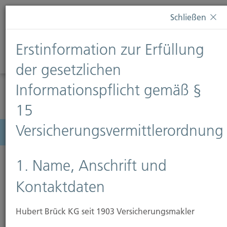
Diese Webseite verwendet Cookies. Wenn Sie weiterhin
Schließen
auf dieser Webseite bleiben, erteilen Sie damit Ihr
Einverständnis zur Verwendung von Cookies. Weitere
Erstinformation zur Erfüllung
Informationen finden Sie auf unserer Seite
Datenschutz
.
Diese Nachricht nicht erneut anzeigen
der gesetzlichen
Informationspflicht gemäß §
15
Versicherungsvermittlerordnung
Menü
1. Name, Anschrift und
Kontaktdaten
Hubert Brück KG seit 1903 Versicherungsmakler