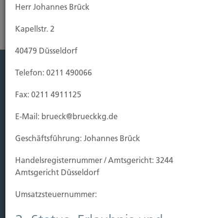
Herr Johannes Brück
Kapellstr. 2
40479 Düsseldorf
Telefon: 0211 490066
Leistung
Fax: 0211 4911125
Leben
Vorsorgen
E-Mail: brueck@brueckkg.de
Sichern
Geschäftsführung: Johannes Brück
Immobilien Vers.
Handels­registernummer / Amtsgericht: 3244
Kauf Grundstück
Amtsgericht Düsseldorf
Baubeginn
Baufertigstellung/Hauskauf
Umsatzsteuer­nummer:
Einzug/Vermietung
Schaden