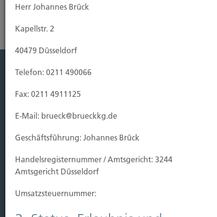
Herr Johannes Brück
Kapellstr. 2
40479 Düsseldorf
Telefon: 0211 490066
Leistung
Fax: 0211 4911125
Leben
Vorsorgen
E-Mail: brueck@brueckkg.de
Sichern
Geschäftsführung: Johannes Brück
Immobilien Vers.
Handels­registernummer / Amtsgericht: 3244
Kauf Grundstück
Amtsgericht Düsseldorf
Baubeginn
Baufertigstellung/Hauskauf
Umsatzsteuer­nummer:
Einzug/Vermietung
Schaden