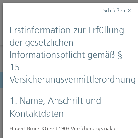
Diese Webseite verwendet Cookies. Wenn Sie weiterhin
Schließen
auf dieser Webseite bleiben, erteilen Sie damit Ihr
Einverständnis zur Verwendung von Cookies. Weitere
Erstinformation zur Erfüllung
Informationen finden Sie auf unserer Seite
Datenschutz
.
Diese Nachricht nicht erneut anzeigen
der gesetzlichen
Informationspflicht gemäß §
15
Versicherungsvermittlerordnung
Menü
1. Name, Anschrift und
Kontaktdaten
Hubert Brück KG seit 1903 Versicherungsmakler