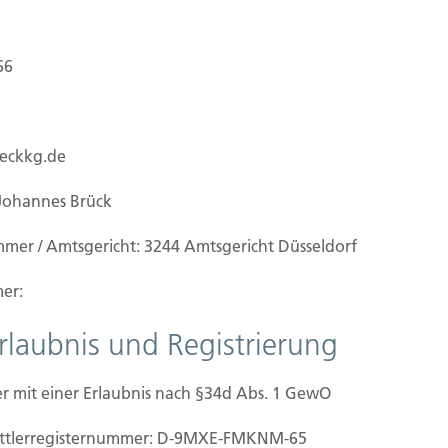
66
ueckkg.de
Johannes Brück
mmer / Amtsgericht: 3244 Amtsgericht Düsseldorf
er:
Erlaubnis und Registrierung
r mit einer Erlaubnis nach §34d Abs. 1 GewO
ilien Vers.
Kontakt
mittler­registernummer: D-9MXE-FMKNM-65