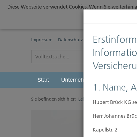
Diese Webseite verwendet Cookies. Wenn Sie weiterhin au
Erstinform
Impressum
Datenschutz
Erstinformationspflichte
Informati
Versicher
Start
Unternehmen
Leistungen
1. Name, A
Sie befinden sich hier:
Leistungen
/
Leben
/
Be
Hubert Brück KG se
Herr Johannes Brüc
Kapellstr. 2