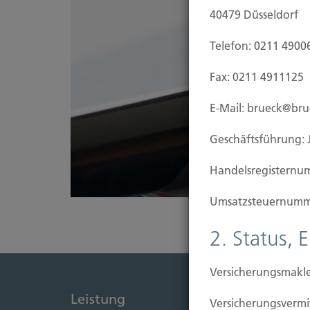
40479 Düsseldorf
Telefon: 0211 4900
Fax: 0211 4911125
E-Mail: brueck@br
Geschäftsführung: 
Handels­registernu
Umsatzsteuer­numm
2. Status, 
Versicherungsmakle
Leistung
Immob
Versicherungs­ver