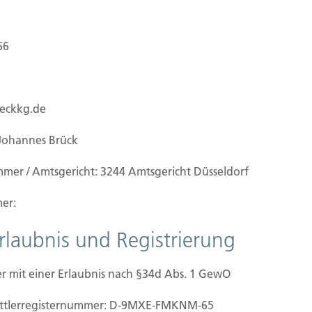
66
ueckkg.de
Johannes Brück
mmer / Amtsgericht: 3244 Amtsgericht Düsseldorf
er:
Erlaubnis und Registrierung
r mit einer Erlaubnis nach §34d Abs. 1 GewO
ilien Vers.
Kontakt
mittler­registernummer: D-9MXE-FMKNM-65