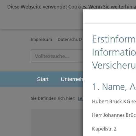
Diese Webseite verwendet Cookies. Wenn Sie weiterhin au
Erstinform
Impressum
Datenschutz
Erstinformationspflichte
Informati
Versicher
Start
Unternehmen
Leistungen
1. Name, A
Sie befinden sich hier:
Leistungen
/
Leben
/
Be
Hubert Brück KG se
Herr Johannes Brüc
Kapellstr. 2