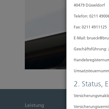
40479 Düsseldorf
Telefon: 0211 4900
Fax: 0211 4911125
E-Mail: brueck@br
Geschäftsführung: 
Handels­registernu
Umsatzsteuer­numm
2. Status, 
Versicherungsmakle
Leistung
Immob
Versicherungs­ver