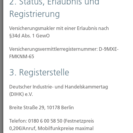
2. Status, Erlaubnis und
Es ist an der Zeit ein paar Fragen zu stellen.
Registrierung
Versicherungsmakler mit einer Erlaubnis nach
§34d Abs. 1 GewO
Versicherungs­vermittler­registernummer: D-9MXE-
FMKNM-65
3. Registerstelle
Vorsorgen
Deutscher Industrie- und Handelskammertag
(DIHK) e.V.
Wir sorgen für Durchblick bei Ihrer Altersvorsorge.
Breite Straße 29, 10178 Berlin
Telefon: 0180 6 00 58 50 (Festnetzpreis
0,20€/Anruf, Mobilfunkpreise maximal