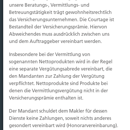
Sichern
unsere Beratungs-, Vermittlungs- und
Betreuungstätigkeit trägt gewohnheitsrechtlich
Immobilien Vers.
das Versicherungsunternehmen. Die Courtage ist
Bestandteil der Versicherungsprämie. Hiervon
Kauf Grundstück
Abweichendes muss ausdrücklich zwischen uns
Baubeginn
und dem Auftraggeber vereinbart werden.
Baufertigstellung/Hauskauf
Einzug/Vermietung
Insbesondere bei der Vermittlung von
Schaden
sogenannten Nettoprodukten wird in der Regel
eine separate Vergütungsabrede vereinbart, die
Kontakt
den Mandanten zur Zahlung der Vergütung
Hubert Brück KG
| Inhaber: Dipl. Ökonom Johannes
verpflichtet. Nettoprodukte sind Produkte bei
Brück | Kapellstraße 2 | 40479 Düsseldorf
denen die Vermittlungsvergütung nicht in der
Telefon:
0211-490066 |
Fax:
0211-4911125 |
E-Mail:
Versicherungsprämie enthalten ist.
brueck@brueckkg.de
Der Mandant schuldet dem Makler für dessen
Kontaktformular
Dienste keine Zahlungen, soweit nichts anderes
gesondert vereinbart wird (Honorarvereinbarung).