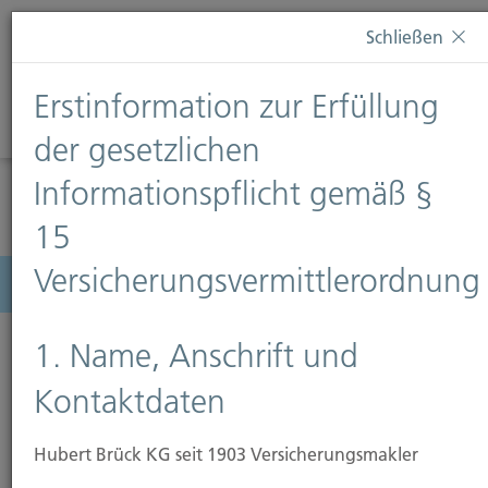
Diese Webseite verwendet Cookies. Wenn Sie weiterhin
Schließen
auf dieser Webseite bleiben, erteilen Sie damit Ihr
Einverständnis zur Verwendung von Cookies. Weitere
Erstinformation zur Erfüllung
Informationen finden Sie auf unserer Seite
Datenschutz
.
Diese Nachricht nicht erneut anzeigen
der gesetzlichen
Informationspflicht gemäß §
15
Versicherungsvermittlerordnung
Menü
1. Name, Anschrift und
Kontaktdaten
Hubert Brück KG seit 1903 Versicherungsmakler