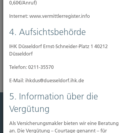
0,60€/Anruf)
Internet: www.vermittlerregister.info
4. Aufsichtsbehörde
Sichern
IHK Düsseldorf Ernst-Schneider-Platz 1 40212
Düsseldorf
Wir helfen Ihnen sich für jegliche Situation abzusichern
Telefon: 0211-35570
E-Mail: ihkdus@duesseldorf.ihk.de
5. Information über die
Vergütung
Leistung
Leben
Als Versicherungsmakler bieten wir eine Beratung
Vorsorgen
an. Die Vergütung – Courtage genannt – für