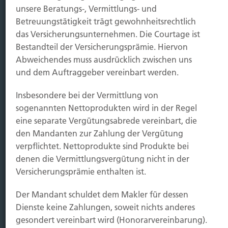
Sichern
unsere Beratungs-, Vermittlungs- und
Betreuungstätigkeit trägt gewohnheitsrechtlich
Immobilien Vers.
das Versicherungsunternehmen. Die Courtage ist
Bestandteil der Versicherungsprämie. Hiervon
Kauf Grundstück
Abweichendes muss ausdrücklich zwischen uns
Baubeginn
und dem Auftraggeber vereinbart werden.
Baufertigstellung/Hauskauf
Einzug/Vermietung
Insbesondere bei der Vermittlung von
Schaden
sogenannten Nettoprodukten wird in der Regel
eine separate Vergütungsabrede vereinbart, die
Kontakt
den Mandanten zur Zahlung der Vergütung
Hubert Brück KG
| Inhaber: Dipl. Ökonom Johannes
verpflichtet. Nettoprodukte sind Produkte bei
Brück | Kapellstraße 2 | 40479 Düsseldorf
denen die Vermittlungsvergütung nicht in der
Telefon:
0211-490066 |
Fax:
0211-4911125 |
E-Mail:
Versicherungsprämie enthalten ist.
brueck@brueckkg.de
Der Mandant schuldet dem Makler für dessen
Kontaktformular
Dienste keine Zahlungen, soweit nichts anderes
gesondert vereinbart wird (Honorarvereinbarung).