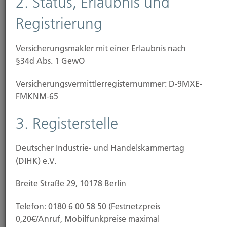
2. Status, Erlaubnis und
Es ist an der Zeit ein paar Fragen zu stellen.
Registrierung
Versicherungsmakler mit einer Erlaubnis nach
§34d Abs. 1 GewO
Versicherungs­vermittler­registernummer: D-9MXE-
FMKNM-65
3. Registerstelle
Vorsorgen
Deutscher Industrie- und Handelskammertag
(DIHK) e.V.
Wir sorgen für Durchblick bei Ihrer Altersvorsorge.
Breite Straße 29, 10178 Berlin
Telefon: 0180 6 00 58 50 (Festnetzpreis
0,20€/Anruf, Mobilfunkpreise maximal