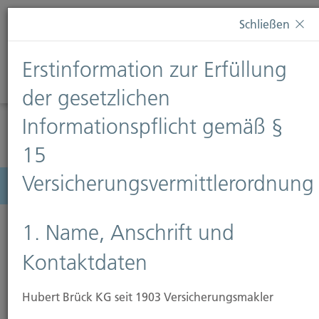
Diese Webseite verwendet Cookies. Wenn Sie weiterhin
Schließen
auf dieser Webseite bleiben, erteilen Sie damit Ihr
Einverständnis zur Verwendung von Cookies. Weitere
Erstinformation zur Erfüllung
Informationen finden Sie auf unserer Seite
Datenschutz
.
Diese Nachricht nicht erneut anzeigen
der gesetzlichen
Informationspflicht gemäß §
15
Versicherungsvermittlerordnung
Menü
1. Name, Anschrift und
Kontaktdaten
Hubert Brück KG seit 1903 Versicherungsmakler