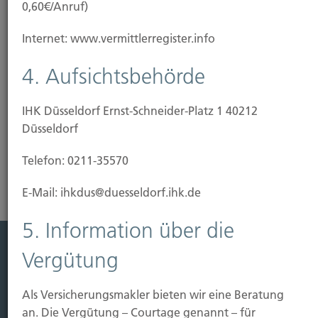
0,60€/Anruf)
Internet: www.vermittlerregister.info
4. Aufsichtsbehörde
Sichern
IHK Düsseldorf Ernst-Schneider-Platz 1 40212
Düsseldorf
Wir helfen Ihnen sich für jegliche Situation abzusichern
Telefon: 0211-35570
E-Mail: ihkdus@duesseldorf.ihk.de
5. Information über die
Vergütung
Leistung
Leben
Als Versicherungsmakler bieten wir eine Beratung
Vorsorgen
an. Die Vergütung – Courtage genannt – für