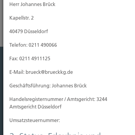
Herr Johannes Brück
unter 0211-490066 oder benutzen Sie unser
Kontaktformular.
Kapellstr. 2
40479 Düsseldorf
Telefon: 0211 490066
Fax: 0211 4911125
Leistung
E-Mail: brueck@brueckkg.de
Leben
Vorsorgen
Geschäftsführung: Johannes Brück
Sichern
Handels­registernummer / Amtsgericht: 3244
Immobilien Vers.
Amtsgericht Düsseldorf
Kauf Grundstück
Umsatzsteuer­nummer:
Baubeginn
Baufertigstellung/Hauskauf