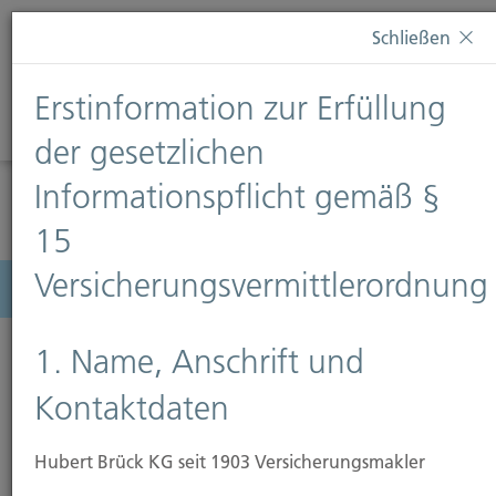
Diese Webseite verwendet Cookies. Wenn Sie weiterhin
Schließen
auf dieser Webseite bleiben, erteilen Sie damit Ihr
Einverständnis zur Verwendung von Cookies. Weitere
Erstinformation zur Erfüllung
Informationen finden Sie auf unserer Seite
Datenschutz
.
Diese Nachricht nicht erneut anzeigen
der gesetzlichen
Informationspflicht gemäß §
15
Versicherungsvermittlerordnung
Menü
1. Name, Anschrift und
Kontaktdaten
Schadenmeldung
Hubert Brück KG seit 1903 Versicherungsmakler
Schäden melden Sie nach Möglichkeit telefonisch