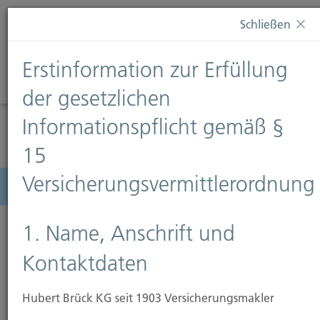
Diese Webseite verwendet Cookies. Wenn Sie weiterhin
Schließen
auf dieser Webseite bleiben, erteilen Sie damit Ihr
Einverständnis zur Verwendung von Cookies. Weitere
Erstinformation zur Erfüllung
Informationen finden Sie auf unserer Seite
Datenschutz
.
Diese Nachricht nicht erneut anzeigen
der gesetzlichen
Informationspflicht gemäß §
15
Versicherungsvermittlerordnung
Menü
1. Name, Anschrift und
Kontaktdaten
Schadenmeldung
Hubert Brück KG seit 1903 Versicherungsmakler
Schäden melden Sie nach Möglichkeit telefonisch