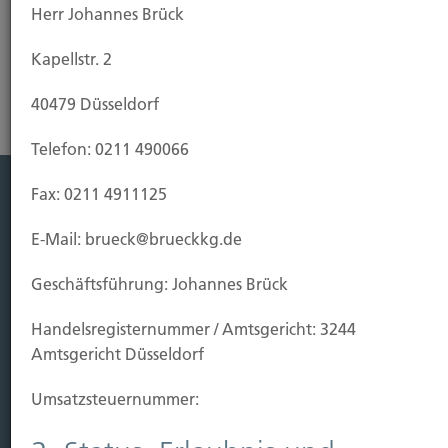
Herr Johannes Brück
unter 0211-490066 oder benutzen Sie unser
Kontaktformular.
Kapellstr. 2
40479 Düsseldorf
Telefon: 0211 490066
Fax: 0211 4911125
Leistung
E-Mail: brueck@brueckkg.de
Leben
Vorsorgen
Geschäftsführung: Johannes Brück
Sichern
Handels­registernummer / Amtsgericht: 3244
Immobilien Vers.
Amtsgericht Düsseldorf
Kauf Grundstück
Umsatzsteuer­nummer:
Baubeginn
Baufertigstellung/Hauskauf