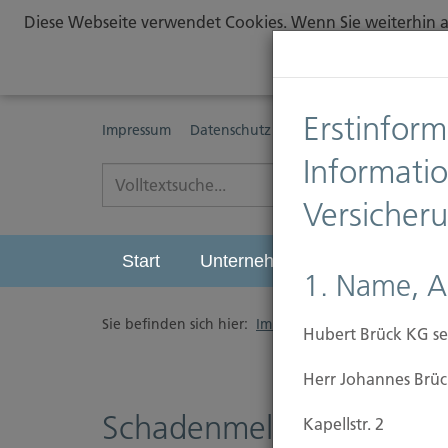
Diese Webseite verwendet Cookies. Wenn Sie weiterhin au
Erstinform
Impressum
Datenschutz
Erstinformationspflichte
Informati
Versicher
Start
Unternehmen
Leistungen
1. Name, A
Sie befinden sich hier:
Immobilien Versicherung
/
Hubert Brück KG se
Herr Johannes Brüc
Schadenmeldung
Kapellstr. 2