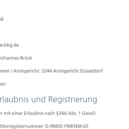
ch unter 0211-490066 oder benutzen Sie unser
66
ueckkg.de
Johannes Brück
ilien Vers.
Kontakt
mmer / Amtsgericht: 3244 Amtsgericht Düsseldorf
Hubert Brück KG
| Inhaber: 
f Grundstück
er:
40479 Düsseldorf
beginn
Telefon:
0211-490066 |
Fax:
0
Erlaubnis und Registrierung
ertigstellung/Hauskauf
zug/Vermietung
Kontaktformular
aden
r mit einer Erlaubnis nach §34d Abs. 1 GewO
mittler­registernummer: D-9MXE-FMKNM-65