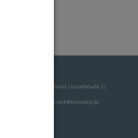
Dipl. Ökonom Johannes Brück | Kapellstraße 2 |
211-4911125 |
E-Mail:
brueck@brueckkg.de