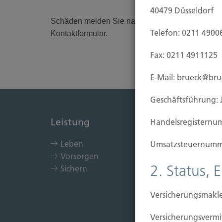
40479 Düsseldorf
Schäden melden Sie nach Möglichkeit telefonis
Telefon: 0211 4900
Kontaktformular.
Fax: 0211 4911125
E-Mail: brueck@br
Geschäftsführung: 
Leistung
Immob
Handels­registernu
Leben
Kau
Umsatzsteuer­numm
Vorsorgen
Bau
2. Status, 
Sichern
Bauf
Ein
Sch
Versicherungsmakle
Versicherungs­ver