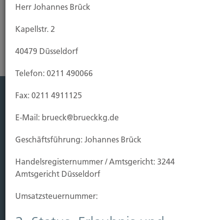
Herr Johannes Brück
unter 0211-490066 oder benutzen Sie unser
Kontaktformular.
Kapellstr. 2
40479 Düsseldorf
Telefon: 0211 490066
Fax: 0211 4911125
Leistung
E-Mail: brueck@brueckkg.de
Leben
Vorsorgen
Geschäftsführung: Johannes Brück
Sichern
Handels­registernummer / Amtsgericht: 3244
Immobilien Vers.
Amtsgericht Düsseldorf
Kauf Grundstück
Umsatzsteuer­nummer:
Baubeginn
Baufertigstellung/Hauskauf