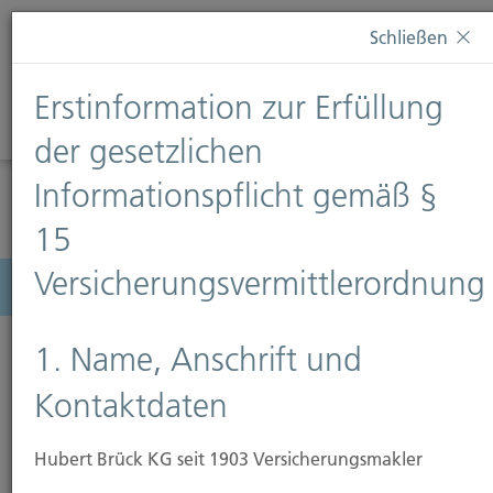
Diese Webseite verwendet Cookies. Wenn Sie weiterhin
Schließen
auf dieser Webseite bleiben, erteilen Sie damit Ihr
Einverständnis zur Verwendung von Cookies. Weitere
Erstinformation zur Erfüllung
Informationen finden Sie auf unserer Seite
Datenschutz
.
Diese Nachricht nicht erneut anzeigen
der gesetzlichen
Informationspflicht gemäß §
15
Versicherungsvermittlerordnung
Menü
1. Name, Anschrift und
Kontaktdaten
Schadenmeldung
Hubert Brück KG seit 1903 Versicherungsmakler
Schäden melden Sie nach Möglichkeit telefonisch