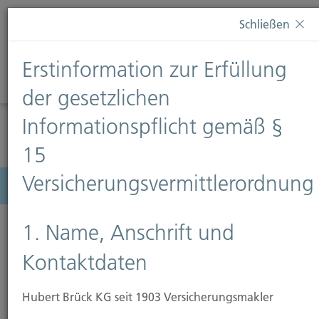
Diese Webseite verwendet Cookies. Wenn Sie weiterhin
Schließen
auf dieser Webseite bleiben, erteilen Sie damit Ihr
Einverständnis zur Verwendung von Cookies. Weitere
Erstinformation zur Erfüllung
Informationen finden Sie auf unserer Seite
Datenschutz
.
Diese Nachricht nicht erneut anzeigen
der gesetzlichen
Informationspflicht gemäß §
15
Versicherungsvermittlerordnung
Menü
1. Name, Anschrift und
Kontaktdaten
Grundstückshaftpflicht
Hubert Brück KG seit 1903 Versicherungsmakler
Erwerben Sie ein unbebautes Grundstück lange