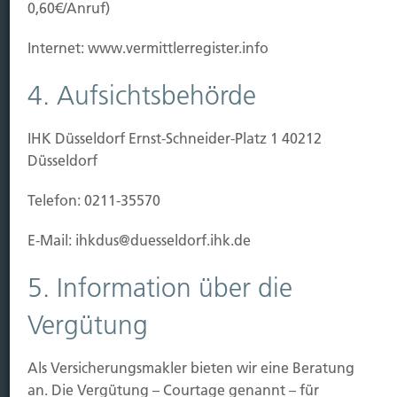
Baubeginn
0,60€/Anruf)
Baufertigstellung/Hauskauf
Internet: www.vermittlerregister.info
Einzug/Vermietung
Schaden
4. Aufsichtsbehörde
Kontakt
IHK Düsseldorf Ernst-Schneider-Platz 1 40212
Hubert Brück KG
| Inhaber: Dipl. Ökonom Johannes
Düsseldorf
Brück | Kapellstraße 2 | 40479 Düsseldorf
Telefon:
0211-490066 |
Fax:
0211-4911125 |
E-Mail:
Telefon: 0211-35570
brueck@brueckkg.de
E-Mail: ihkdus@duesseldorf.ihk.de
Kontaktformular
5. Information über die
Vergütung
© Hubert Brück KG
Als Versicherungsmakler bieten wir eine Beratung
an. Die Vergütung – Courtage genannt – für