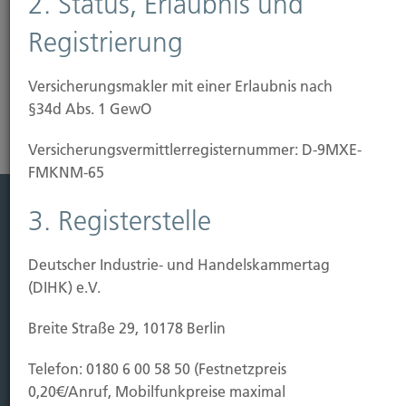
2. Status, Erlaubnis und
Registrierung
Versicherungsmakler mit einer Erlaubnis nach
§34d Abs. 1 GewO
Versicherungs­vermittler­registernummer: D-9MXE-
FMKNM-65
3. Registerstelle
Leistung
Deutscher Industrie- und Handelskammertag
Leben
(DIHK) e.V.
Vorsorgen
Sichern
Breite Straße 29, 10178 Berlin
Immobilien Vers.
Telefon: 0180 6 00 58 50 (Festnetzpreis
Kauf Grundstück
0,20€/Anruf, Mobilfunkpreise maximal