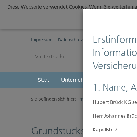
Diese Webseite verwendet Cookies. Wenn Sie weiterhin au
Erstinform
Impressum
Datenschutz
Erstinformationspflichte
Informati
Versicher
Start
Unternehmen
Leistungen
1. Name, A
Sie befinden sich hier:
Immobilien Versicherung
/
Hubert Brück KG se
Herr Johannes Brüc
Grundstückshaftpflicht
Kapellstr. 2