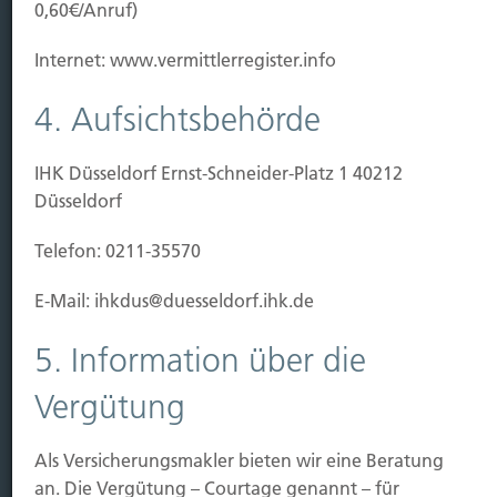
Baubeginn
0,60€/Anruf)
Baufertigstellung/Hauskauf
Internet: www.vermittlerregister.info
Einzug/Vermietung
Schaden
4. Aufsichtsbehörde
Kontakt
IHK Düsseldorf Ernst-Schneider-Platz 1 40212
Hubert Brück KG
| Inhaber: Dipl. Ökonom Johannes
Düsseldorf
Brück | Kapellstraße 2 | 40479 Düsseldorf
Telefon:
0211-490066 |
Fax:
0211-4911125 |
E-Mail:
Telefon: 0211-35570
brueck@brueckkg.de
E-Mail: ihkdus@duesseldorf.ihk.de
Kontaktformular
5. Information über die
Vergütung
© Hubert Brück KG
Als Versicherungsmakler bieten wir eine Beratung
an. Die Vergütung – Courtage genannt – für