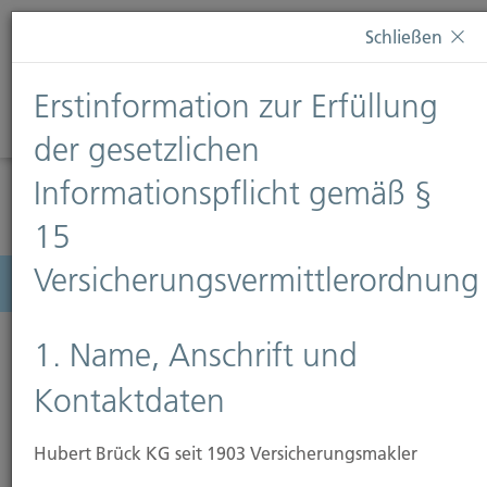
Diese Webseite verwendet Cookies. Wenn Sie weiterhin
Schließen
auf dieser Webseite bleiben, erteilen Sie damit Ihr
Einverständnis zur Verwendung von Cookies. Weitere
Erstinformation zur Erfüllung
Informationen finden Sie auf unserer Seite
Datenschutz
.
Diese Nachricht nicht erneut anzeigen
der gesetzlichen
Informationspflicht gemäß §
15
Versicherungsvermittlerordnung
Menü
1. Name, Anschrift und
Kontaktdaten
Grundstückshaftpflicht
Hubert Brück KG seit 1903 Versicherungsmakler
Erwerben Sie ein unbebautes Grundstück lange