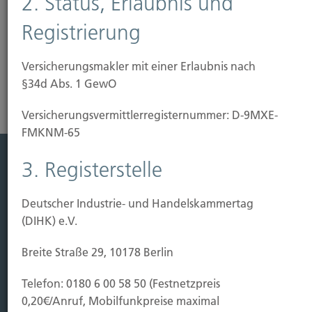
2. Status, Erlaubnis und
Registrierung
Versicherungsmakler mit einer Erlaubnis nach
§34d Abs. 1 GewO
Versicherungs­vermittler­registernummer: D-9MXE-
FMKNM-65
3. Registerstelle
Leistung
Deutscher Industrie- und Handelskammertag
Leben
(DIHK) e.V.
Vorsorgen
Sichern
Breite Straße 29, 10178 Berlin
Immobilien Vers.
Telefon: 0180 6 00 58 50 (Festnetzpreis
Kauf Grundstück
0,20€/Anruf, Mobilfunkpreise maximal