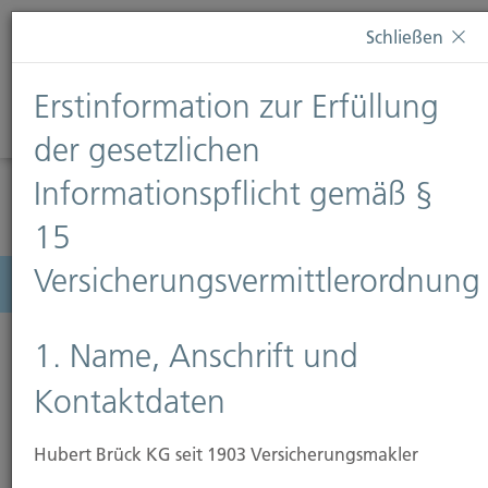
Diese Webseite verwendet Cookies. Wenn Sie weiterhin
Schließen
auf dieser Webseite bleiben, erteilen Sie damit Ihr
Einverständnis zur Verwendung von Cookies. Weitere
Erstinformation zur Erfüllung
Informationen finden Sie auf unserer Seite
Datenschutz
.
Diese Nachricht nicht erneut anzeigen
der gesetzlichen
Informationspflicht gemäß §
15
Versicherungsvermittlerordnung
Menü
1. Name, Anschrift und
Kontaktdaten
Risikoanalyse
Hubert Brück KG seit 1903 Versicherungsmakler
"Es hat noch immer gut gegangen" sagt der