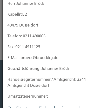
Herr Johannes Brück
Rheinländer.
Kapellstr. 2
Wenn Sie sich nicht nur auf Ihr Glücksschein
verlassen möchten, nutzen Sie bitte unsere Initiates
40479 Düsseldorf
file downloadRisikoanalyse und vereinbaren einen
Termin unter 0211-490066
Telefon: 0211 490066
Fax: 0211 4911125
E-Mail: brueck@brueckkg.de
Geschäftsführung: Johannes Brück
Leistung
Handels­registernummer / Amtsgericht: 3244
Leben
Amtsgericht Düsseldorf
Vorsorgen
Umsatzsteuer­nummer:
Sichern