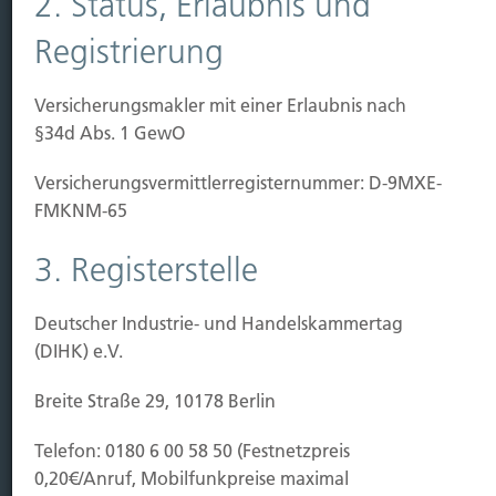
2. Status, Erlaubnis und
Immobilien Vers.
Kauf Grundstück
Registrierung
Baubeginn
Baufertigstellung/Hauskauf
Versicherungsmakler mit einer Erlaubnis nach
Einzug/Vermietung
§34d Abs. 1 GewO
Schaden
Versicherungs­vermittler­registernummer: D-9MXE-
Kontakt
FMKNM-65
Hubert Brück KG
| Inhaber: Dipl. Ökonom Johannes
3. Registerstelle
Brück | Kapellstraße 2 | 40479 Düsseldorf
Telefon:
0211-490066 |
Fax:
0211-4911125 |
E-Mail:
Deutscher Industrie- und Handelskammertag
brueck@brueckkg.de
(DIHK) e.V.
Kontaktformular
Breite Straße 29, 10178 Berlin
Telefon: 0180 6 00 58 50 (Festnetzpreis
0,20€/Anruf, Mobilfunkpreise maximal
© Hubert Brück KG