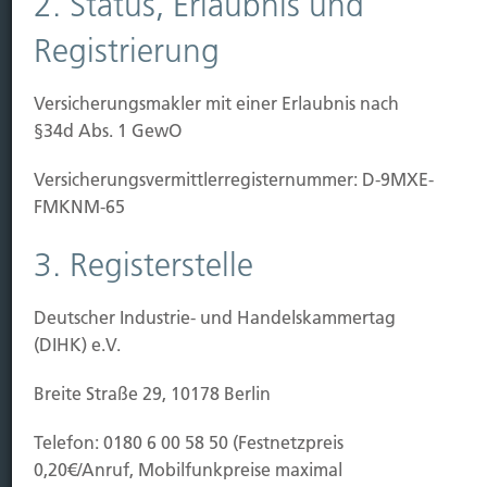
2. Status, Erlaubnis und
Immobilien Vers.
Kauf Grundstück
Registrierung
Baubeginn
Baufertigstellung/Hauskauf
Versicherungsmakler mit einer Erlaubnis nach
Einzug/Vermietung
§34d Abs. 1 GewO
Schaden
Versicherungs­vermittler­registernummer: D-9MXE-
Kontakt
FMKNM-65
Hubert Brück KG
| Inhaber: Dipl. Ökonom Johannes
3. Registerstelle
Brück | Kapellstraße 2 | 40479 Düsseldorf
Telefon:
0211-490066 |
Fax:
0211-4911125 |
E-Mail:
Deutscher Industrie- und Handelskammertag
brueck@brueckkg.de
(DIHK) e.V.
Kontaktformular
Breite Straße 29, 10178 Berlin
Telefon: 0180 6 00 58 50 (Festnetzpreis
0,20€/Anruf, Mobilfunkpreise maximal
© Hubert Brück KG