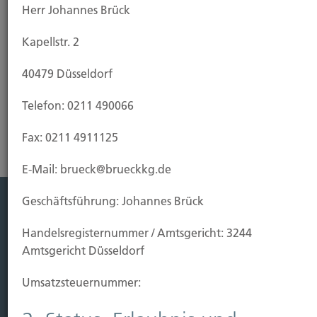
Herr Johannes Brück
Rheinländer.
Kapellstr. 2
Wenn Sie sich nicht nur auf Ihr Glücksschein
verlassen möchten, nutzen Sie bitte unsere Initiates
40479 Düsseldorf
file downloadRisikoanalyse und vereinbaren einen
Termin unter 0211-490066
Telefon: 0211 490066
Fax: 0211 4911125
E-Mail: brueck@brueckkg.de
Geschäftsführung: Johannes Brück
Leistung
Handels­registernummer / Amtsgericht: 3244
Leben
Amtsgericht Düsseldorf
Vorsorgen
Umsatzsteuer­nummer:
Sichern