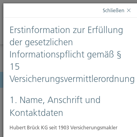
Diese Webseite verwendet Cookies. Wenn Sie weiterhin
Schließen
auf dieser Webseite bleiben, erteilen Sie damit Ihr
Einverständnis zur Verwendung von Cookies. Weitere
Erstinformation zur Erfüllung
Informationen finden Sie auf unserer Seite
Datenschutz
.
Diese Nachricht nicht erneut anzeigen
der gesetzlichen
Informationspflicht gemäß §
15
Versicherungsvermittlerordnung
Menü
1. Name, Anschrift und
Kontaktdaten
Risikoanalyse
Hubert Brück KG seit 1903 Versicherungsmakler
"Es hat noch immer gut gegangen" sagt der