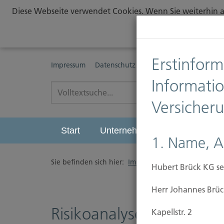
Diese Webseite verwendet Cookies. Wenn Sie weiterhin au
Erstinform
Impressum
Datenschutz
Erstinformationspflichte
Informati
Versicher
Start
Unternehmen
Leistungen
1. Name, A
Sie befinden sich hier:
Immobilien Versicherung
/
Hubert Brück KG se
Herr Johannes Brüc
Risikoanalyse
Kapellstr. 2