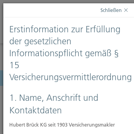
Diese Webseite verwendet Cookies. Wenn Sie weiterhin
Schließen
auf dieser Webseite bleiben, erteilen Sie damit Ihr
Einverständnis zur Verwendung von Cookies. Weitere
Erstinformation zur Erfüllung
Informationen finden Sie auf unserer Seite
Datenschutz
.
Diese Nachricht nicht erneut anzeigen
der gesetzlichen
Informationspflicht gemäß §
15
Versicherungsvermittlerordnung
Menü
1. Name, Anschrift und
Kontaktdaten
Rechtsschutzversicherung
Hubert Brück KG seit 1903 Versicherungsmakler
Die Deutschen gelten als streitsüchtig. Mancher