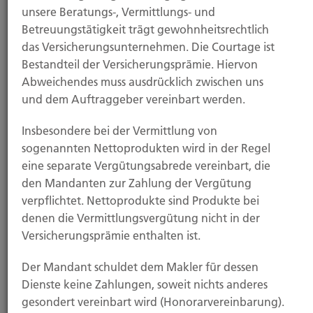
unsere Beratungs-, Vermittlungs- und
Mit diesem Baustein haben Sie Versicherungsschutz,
Betreuungstätigkeit trägt gewohnheitsrechtlich
wenn Sie Ihre Interessen als Haus-, Wohnungs- und
das Versicherungsunternehmen. Die Courtage ist
Grundstückseigentümer oder als Mieter
Bestandteil der Versicherungsprämie. Hiervon
durchsetzen wollen, zum Beispiel bei
Abweichendes muss ausdrücklich zwischen uns
Mieterhöhung, Kündigung oder Streit um die
und dem Auftraggeber vereinbart werden.
Betriebskostenabrechnung.
Insbesondere bei der Vermittlung von
Sozialgerichts-Rechtsschutz
sogenannten Nettoprodukten wird in der Regel
eine separate Vergütungsabrede vereinbart, die
Die gesetzliche Kranken-, Unfall-, Renten- oder
den Mandanten zur Zahlung der Vergütung
Arbeitslosenversicherung leistet nicht angemessen,
verpflichtet. Nettoprodukte sind Produkte bei
und Sie müssen einen Prozess vor einem deutschen
denen die Vermittlungsvergütung nicht in der
Sozialgericht anstrengen, um Ihr Recht zu
Versicherungsprämie enthalten ist.
bekommen.
Der Mandant schuldet dem Makler für dessen
Dienste keine Zahlungen, soweit nichts anderes
gesondert vereinbart wird (Honorarvereinbarung).