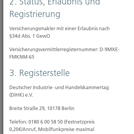
2. Status, Erlaubnis und
Schadenersatz-Rechtsschutz
Registrierung
Sie wurden bei einem Verkehrsunfall verletzt und
möchten nun Ihre Ansprüche gegenüber dem
Versicherungsmakler mit einer Erlaubnis nach
Verursacher auf Schadenersatz geltend machen und
§34d Abs. 1 GewO
durchsetzen.
Versicherungs­vermittler­registernummer: D-9MXE-
FMKNM-65
Arbeits-Rechtsschutz
3. Registerstelle
Es kommt zu erheblichen Unstimmigkeiten mit
Deutscher Industrie- und Handelskammertag
Ihrem Arbeitgeber, Sie erhalten die Kündigung und
(DIHK) e.V.
möchten sich mit einer Kündigungsschutzklage
dagegen wehren. Ihr Arbeitgeber schuldet Ihnen
Breite Straße 29, 10178 Berlin
noch Gehalt oder es geht um dienst- und
Telefon: 0180 6 00 58 50 (Festnetzpreis
versorgungsrechtliche Ansprüche, zum Beispiel
0,20€/Anruf, Mobilfunkpreise maximal
Streitigkeiten über Einstufungen in eine bestimmte