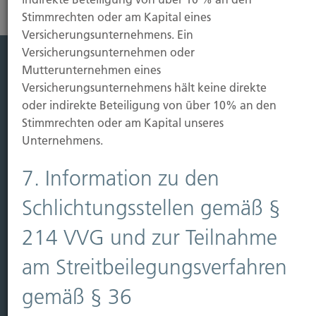
Stimmrechten oder am Kapital eines
Versicherungsunternehmens. Ein
Versicherungsunternehmen oder
Mutterunternehmen eines
Leistung
Versicherungsunternehmens hält keine direkte
oder indirekte Beteiligung von über 10% an den
Leben
Stimmrechten oder am Kapital unseres
Vorsorgen
Unternehmens.
Sichern
7. Information zu den
Immobilien Vers.
Kauf Grundstück
Schlichtungsstellen gemäß §
Baubeginn
214 VVG und zur Teilnahme
Baufertigstellung/Hauskauf
Einzug/Vermietung
am Streitbeilegungsverfahren
Schaden
gemäß § 36
Kontakt