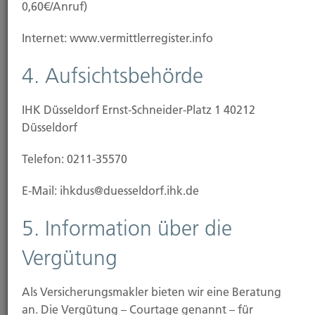
0,60€/Anruf)
Besoldungsgruppe, Beförderungen, Versetzungen
oder Beihilfen im Krankheitsfall.
Internet: www.vermittlerregister.info
4. Aufsichtsbehörde
Verkehrs-Verwaltungs-
IHK Düsseldorf Ernst-Schneider-Platz 1 40212
Rechtsschutz
Düsseldorf
Die Verwaltungsbehörde will Ihnen den
Telefon: 0211-35570
Führerschein entziehen, weil Sie
E-Mail: ihkdus@duesseldorf.ihk.de
Verkehrsvorschriften verletzt haben sollen. Sie
wehren sich im Wege eines Widerspruchsverfahrens.
5. Information über die
Vergütung
Wohnungs- und
Als Versicherungsmakler bieten wir eine Beratung
Grundstücksrechtsschutz
an. Die Vergütung – Courtage genannt – für